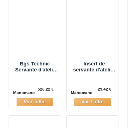
Bgs Technic -
Insert de
Servante d'atelier
servante d'atelier
7 tiroirs vide
3/3 vide pour art.
4013
526.22 €
29.42 €
Manomano
Manomano