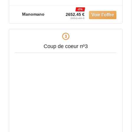
Tiroir, plat: 6 x 7
-0%
Manomano
2652.45 €
2652.46 €
Coup de coeur nº3