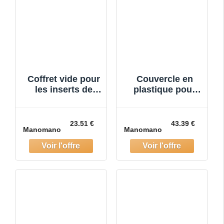
Coffret vide pour
Couvercle en
les inserts de
plastique pour
servante d'atelier
servante d'atelier
1/3
vide, plastique
abs, noir, support
23.51 €
43.39 €
Manomano
Manomano
servante d'ateli