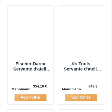
Fischer Darex -
Ks Tools -
Servante d'atelier
Servante d'atelier
vide 6 tiroirs
- servante
d'atelier vide 6
tiroirs - servante
354.16 €
649 €
Manomano
Manomano
atelier fabriquée
en