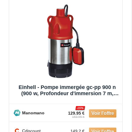
Einhell - Pompe immergée gc-pp 900 n
(900 w, Profondeur d'immersion 7 m,
Câble d'alimentation 1
-15%
Manomano
129.95 €
153.95 €
Cdiscount
149.2 €