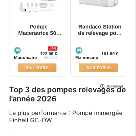
Pompe
Randaco Station
Maceratrice 500
de relevage pour
w Pompe de
eaux usées
Relevage Eaux
Pompe
-40%
Usees 6600 L/h
domestique de
122.99 €
101.99 €
Manomano
Manomano
Hauteur
relevage de
204.99 €
Manometrique 8
matières Pompe
m 3 Entrees d
anti-reto
Top 3 des pompes relevages de
l’année 2026
La plus performante : Pompe immergée
Einhell GC-DW