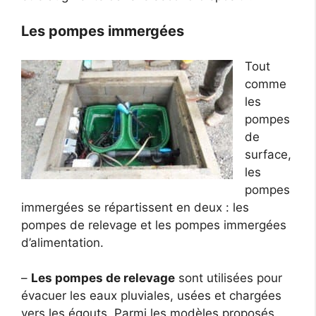
Les pompes immergées
Tout
comme
les
pompes
de
surface,
les
pompes
immergées se répartissent en deux : les
pompes de relevage et les pompes immergées
d’alimentation.
–
Les pompes de relevage
sont utilisées pour
évacuer les eaux pluviales, usées et chargées
vers les égouts. Parmi les modèles proposés