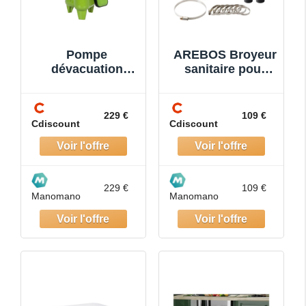
Pompe
AREBOS Broyeur
dévacuation
sanitaire pour
750W Inondation
WC lavabo
Regards Eaux
douche Pompe
usées Pompe
eaux usées 600W
229 €
109 €
Cdiscount
Cdiscount
Vide Cave Inox
VITO
229 €
109 €
Manomano
Manomano