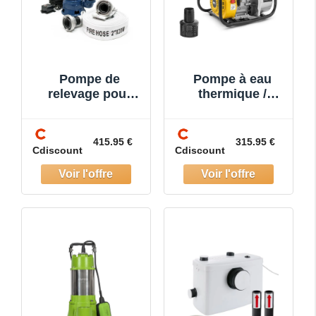
Pompe de
Pompe à eau
relevage pour
thermique /
eaux usées 1100
pompe de
watts pompe
relevage eaux
submersible
usées 7 ch 3600
415.95 €
315.95 €
Cdiscount
Cdiscount
15.000 l/h tuyau
tr/min 60
20 m 160002469