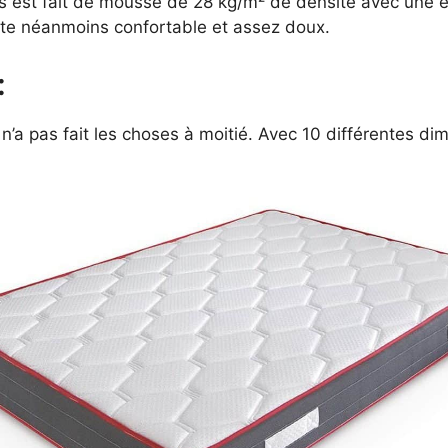
s est fait de mousse de 28 kg/m² de densité avec une 
este néanmoins confortable et assez doux.
:
’a pas fait les choses à moitié. Avec 10 différentes di