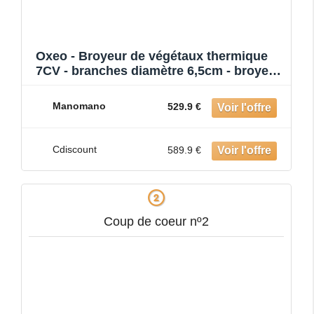
Oxeo - Broyeur de végétaux thermique
7CV - branches diamètre 6,5cm - broyeur
à bois à essence -
Manomano
529.9 €
Cdiscount
589.9 €
Coup de coeur nº2