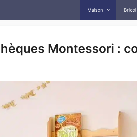
Maison
Brico
othèques Montessori : c