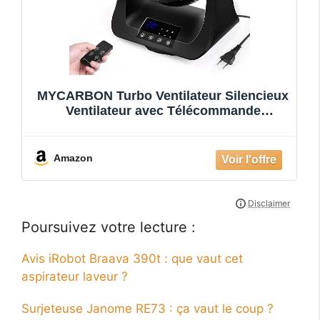
MYCARBON Turbo Ventilateur Silencieux
Ventilateur avec Télécommande
Ventilateur Bureau Circulation d'Air 3
Vitesses Rotation à Quatre Dimensions
Ecran Tactile Intelligent Affichage de
Amazon
Température Ambiante Fonction
Minuterie
Poursuivez votre lecture :
Avis iRobot Braava 390t : que vaut cet
aspirateur laveur ?
Surjeteuse Janome RE73 : ça vaut le coup ?