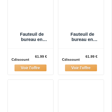
Fauteuil de
Fauteuil de
bureau en
bureau en
velours
velours
21.5x25.2x33 cm
21.5x25.2x33 cm
Vert Tissu
Bleu Tissu
61.99 €
61.99 €
Cdiscount
Cdiscount
fauteuil bureau
fauteuil bureau
confort
confort
ergonomique des
ergonomique des