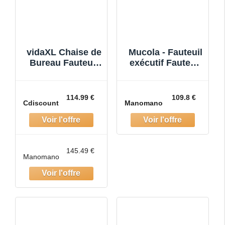
vidaXL Chaise de
Mucola - Fauteuil
Bureau Fauteuil
exécutif Fauteuil
dOrdinateur
de bureau 120 kg
Inclinable Siège
Fauteuil pivotant
Ergonomique
Fauteuil de
114.99 €
109.8 €
Cdiscount
Manomano
Fauteuil de
bureau Fauteui
Bureau Intérie
145.49 €
Manomano