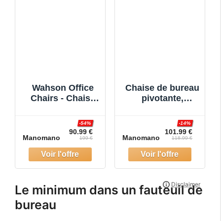
Wahson Office
Chaise de bureau
Chairs - Chaise
pivotante,
de Bureau
Fauteuil de
Moderne Chaise
Bureau,
-54%
-14%
Bureau
Ergonomique
90.99 €
101.99 €
Manomano
Manomano
Erconomique
Siège-Fauteuil
199 €
118.99 €
Fauteuil Bureau
avec Accoudoirs
Fauteuil d
Gris fonc
Le minimum dans un fauteuil de
bureau