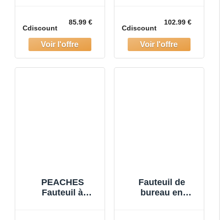
Fauteuil Bureau
Chaise de Bureau
Fauteuil dAttente
Pivotante à 360°
85.99 €
102.99 €
Cdiscount
Cdiscount
Chaise de Bureau
Siège Bureau
en Ve
Hauteur Régl
PEACHES
Fauteuil de
Fauteuil à
bureau en
roulettes -
velours
Fauteuil de
21.5x25.2x33 cm