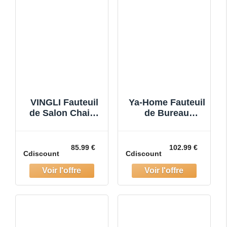
VINGLI Fauteuil
Ya-Home Fauteuil
de Salon Chaise
de Bureau
Coiffeuse
Ergonomique
Fauteuil Bureau
Chaise de Bureau
Fauteuil dAttente
Pivotante à 360°
85.99 €
102.99 €
Cdiscount
Cdiscount
Chaise de Bureau
Siège Bureau
en Ve
Hauteur Régl