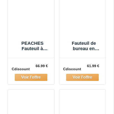
PEACHES
Fauteuil de
Fauteuil à
bureau en
roulettes -
velours
Fauteuil de
21.5x25.2x33 cm
bureau - Fauteuil
Jaune Tissu
66.99 €
61.99 €
Cdiscount
Cdiscount
de coiffure
fauteuil bureau
mobile
confort
-55*55*81cm-gris
ergonomique fo