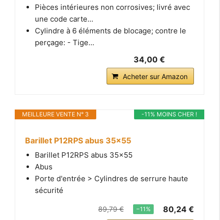
Pièces intérieures non corrosives; livré avec
une code carte...
Cylindre à 6 éléments de blocage; contre le
perçage: - Tige...
34,00 €
Acheter sur Amazon
MEILLEURE VENTE N° 3
-11% MOINS CHER !
Barillet P12RPS abus 35x55
Barillet P12RPS abus 35x55
Abus
Porte d'entrée > Cylindres de serrure haute
sécurité
80,24 €
89,79 €
−11%