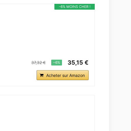
-6% MOINS CHER !
35,15 €
37,32 €
−6%
Acheter sur Amazon