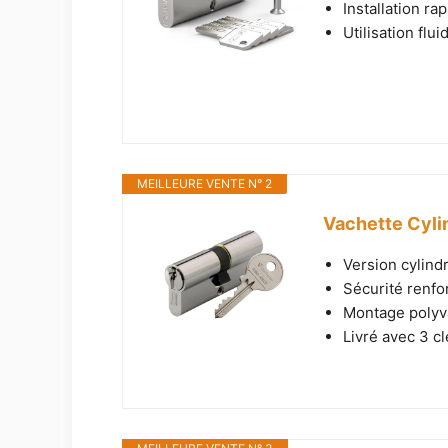
Installation ra
Utilisation flu
MEILLEURE VENTE N° 2
Vachette Cyli
Version cylindr
Sécurité renfor
Montage polyva
Livré avec 3 cl