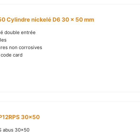
0 Cylindre nickelé D6 30 x 50 mm
lé double entrée
les
ures non corrosives
 code card
t P12RPS 30x50
PS abus 30x50