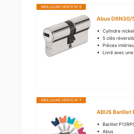
MEILLEURE VENTE N° 6
Abus D6N30/5
Cylindre nicke
5 clés réversib
Pièces intérie
Livré avec une
MEILLEURE VENTE N° 7
ABUS Barille
Barillet P12R
Abus