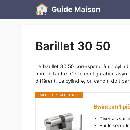
Aller
Guide Maison
au
contenu
Barillet 30 50
Le barillet 30 50 correspond à un cylind
mm de l’autre. Cette configuration asymét
diffèrent. Le cylindre, ou canon, doit pa
MEILLEURE VENTE N° 1
Bwintech 1 piè
Diverses spécif
Haute sécurité: